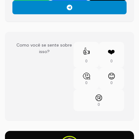
Como você se sente sobre
👍
❤️
isso?
0
0
🤔
😊
0
0
😢
0