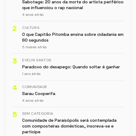
Sabotage: 20 anos da morte do artista periférico
que influenciou o rap nacional
4 anos atrás
2
CULTURA
O que Capitão Pitomba ensina sobre cidadania em
60 segundos
5 meses atrás
3
EVELIN SANTOS
Paradoxo do desapego: Quando soltar é ganhar
1 ano atrás
4
COMUNIDADE
Sarau Cooperifa
4 anos atrás
5
SEM CATEGORIA
Comunidade de Paraisópolis será contemplada
com composteiras domésticas, inscreva-se e
participe