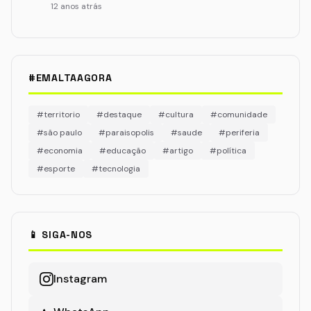
12 anos atrás
#EMALTAAGORA
#territorio
#destaque
#cultura
#comunidade
#são paulo
#paraisopolis
#saude
#periferia
#economia
#educação
#artigo
#política
#esporte
#tecnologia
📱 SIGA-NOS
Instagram