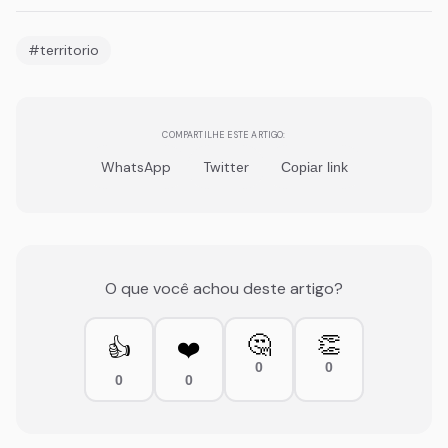
#territorio
COMPARTILHE ESTE ARTIGO:
WhatsApp
Twitter
Copiar link
O que você achou deste artigo?
🤔
👏
👍
❤️
0
0
0
0