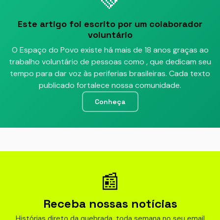
💚
Este artigo foi escrito por um colaborador
voluntário
O Espaço do Povo existe há mais de 18 anos graças ao
trabalho voluntário de pessoas como
, que dedicam seu
tempo para dar voz às periferias brasileiras. Cada texto
publicado fortalece nossa comunidade.
Conheça
📰
Receba nossas notícias
Histórias direto da quebrada, toda semana no seu email