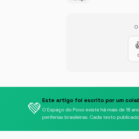
O

Este artigo foi escrito por um cola
💚
O Espaço do Povo existe há mais de 18 an
periferias brasileiras. Cada texto publica