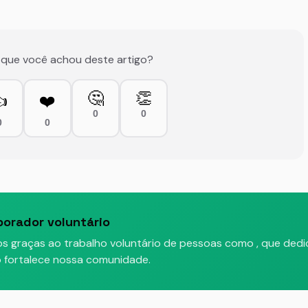
 que você achou deste artigo?
🤔
👏

❤️
0
0
0
0
borador voluntário
os graças ao trabalho voluntário de pessoas como
, que ded
do fortalece nossa comunidade.