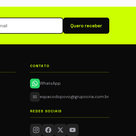
newsletter
Quero receber
CONTATO
WhatsApp
📧
espacodopovo@grupocria.com.br
REDES SOCIAIS