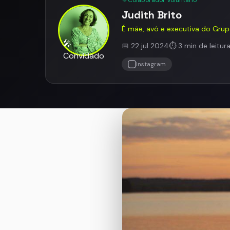
💚
Colaborador Voluntário
Judith Brito
É mãe, avó e executiva do Grup
🎤
📅 22 jul 2024
⏱️ 3 min de leitur
Convidado
Instagram