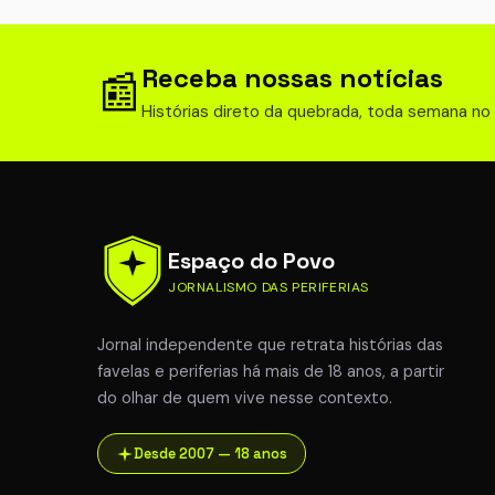
Receba nossas notícias
📰
Histórias direto da quebrada, toda semana no
Espaço do Povo
JORNALISMO DAS PERIFERIAS
Jornal independente que retrata histórias das
favelas e periferias há mais de 18 anos, a partir
do olhar de quem vive nesse contexto.
Desde 2007 — 18 anos