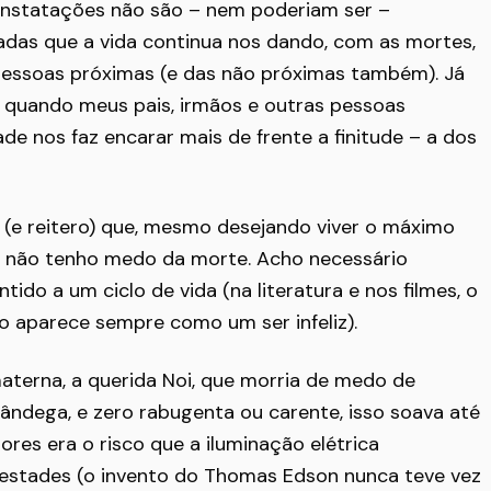
onstatações não são – nem poderiam ser –
adas que a vida continua nos dando, com as mortes,
pessoas próximas (e das não próximas também). Já
s quando meus pais, irmãos e outras pessoas
ade nos faz encarar mais de frente a finitude – a dos
 (e reitero) que, mesmo desejando viver o máximo
, não tenho medo da morte. Acho necessário
ido a um ciclo de vida (na literatura e nos filmes, o
o aparece sempre como um ser infeliz).
terna, a querida Noi, que morria de medo de
ândega, e zero rabugenta ou carente, isso soava até
es era o risco que a iluminação elétrica
estades (o invento do Thomas Edson nunca teve vez