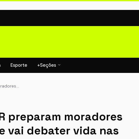
a
Esporte
+Seções
oradores…
 BR preparam moradores
e vai debater vida nas