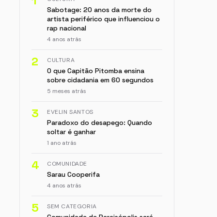
1
Sabotage: 20 anos da morte do
artista periférico que influenciou o
rap nacional
4 anos atrás
2
CULTURA
O que Capitão Pitomba ensina
sobre cidadania em 60 segundos
5 meses atrás
3
EVELIN SANTOS
Paradoxo do desapego: Quando
soltar é ganhar
1 ano atrás
4
COMUNIDADE
Sarau Cooperifa
4 anos atrás
5
SEM CATEGORIA