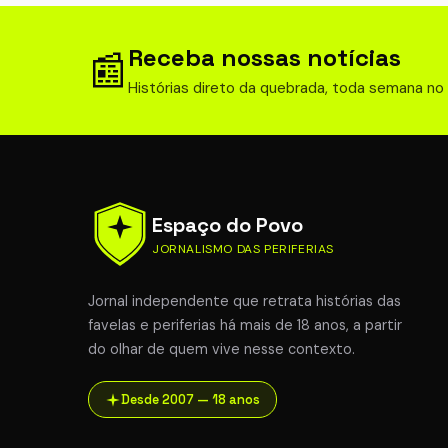
em Flo
21 jul 202
Receba nossas notícias
📰
Histórias direto da quebrada, toda semana no
Espaço do Povo
JORNALISMO DAS PERIFERIAS
Jornal independente que retrata histórias das
favelas e periferias há mais de 18 anos, a partir
do olhar de quem vive nesse contexto.
Desde 2007 — 18 anos