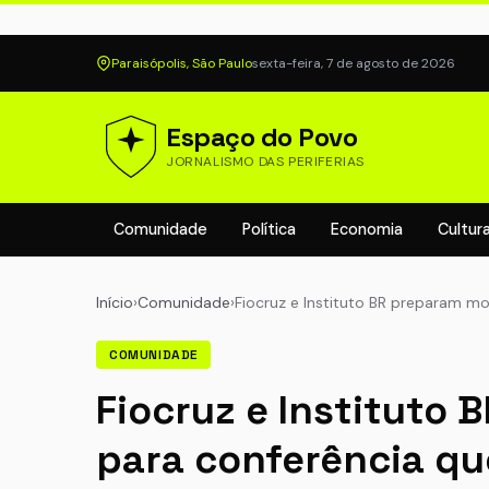
Paraisópolis, São Paulo
sexta-feira, 7 de agosto de 2026
Espaço do Povo
JORNALISMO DAS PERIFERIAS
Comunidade
Política
Economia
Cultur
Início
›
Comunidade
›
Fiocruz e Instituto BR preparam m
COMUNIDADE
Fiocruz e Instituto
para conferência qu