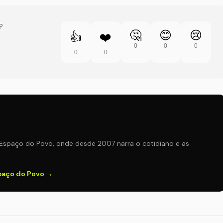
?
🤔
😊
😢
👍
❤️
0
0
0
0
0
Espaço do Povo, onde desde 2007 narra o cotidiano e as
spaço do Povo →