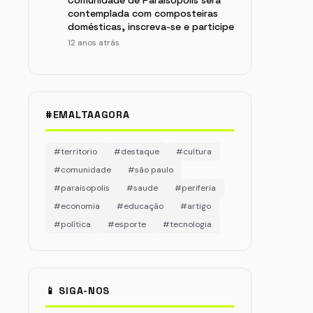
Comunidade de Paraisópolis será
contemplada com composteiras
domésticas, inscreva-se e participe
12 anos atrás
#EMALTAAGORA
#territorio
#destaque
#cultura
#comunidade
#são paulo
#paraisopolis
#saude
#periferia
#economia
#educação
#artigo
#política
#esporte
#tecnologia
📱 SIGA-NOS