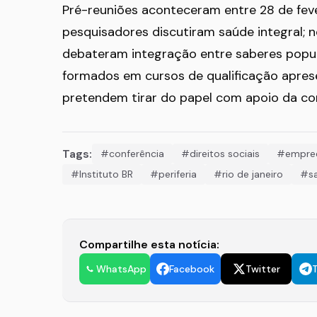
Pré-reuniões aconteceram entre 28 de feve
pesquisadores discutiram saúde integral; n
debateram integração entre saberes popula
formados em cursos de qualificação apr
pretendem tirar do papel com apoio da con
Tags:
#conferência
#direitos sociais
#empre
#Instituto BR
#periferia
#rio de janeiro
#sa
Compartilhe esta notícia:
WhatsApp
Facebook
Twitter