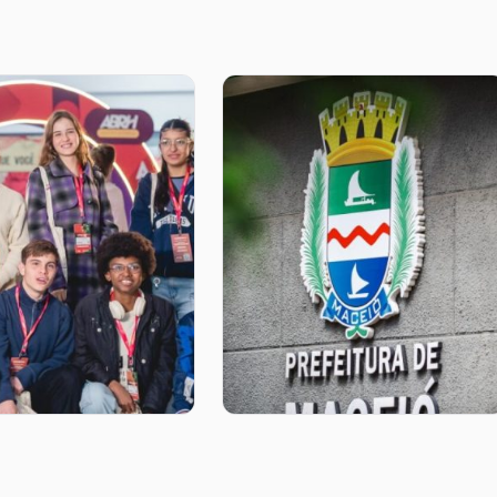
o aproxima jovens
Prefeitura de Maceió
iferia de líderes
Seleciona Jovens da