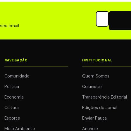
rianópolis
Periferia para Projeto
de Conteúdo
6
Seu email para 
20 jul 2026
 seu email
NAVEGAÇÃO
INSTITUCIONAL
Comunidade
Quem Somos
Política
Colunistas
Economia
Transparência Editorial
Cultura
Edições do Jornal
Esporte
Enviar Pauta
Meio Ambiente
Anuncie