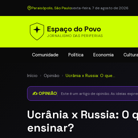
Paraisópolis, São Paulo
sexta-feira, 7 de agosto de 2026
Espaço do Povo
JORNALISMO DAS PERIFERIAS
Comunidade
Política
Economia
Cultur
Início
›
Opinião
›
Ucrânia x Russia: O que…
✍️ OPINIÃO
Este é um artigo de opinião. As ideias expr
Ucrânia x Russia: O 
ensinar?