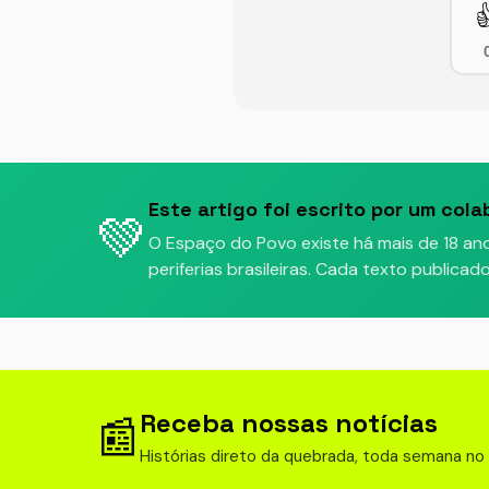

Este artigo foi escrito por um cola
💚
O Espaço do Povo existe há mais de 18 an
periferias brasileiras. Cada texto publica
Receba nossas notícias
📰
Histórias direto da quebrada, toda semana no