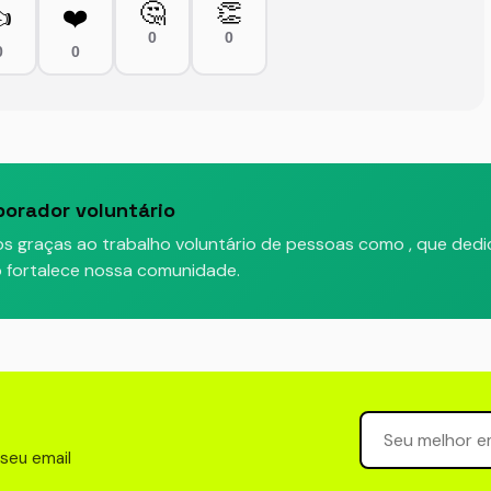
🤔
👏

❤️
0
0
0
0
borador voluntário
os graças ao trabalho voluntário de pessoas como
, que ded
do fortalece nossa comunidade.
Seu email para 
 seu email