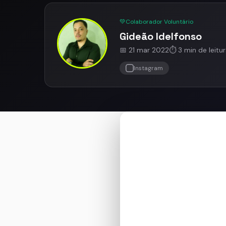
💚
Colaborador Voluntário
Gideão Idelfonso
📅 21 mar 2022
⏱️ 3 min de leitu
Instagram