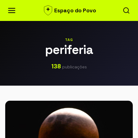
Espaço do Povo
TAG
periferia
138
publicações