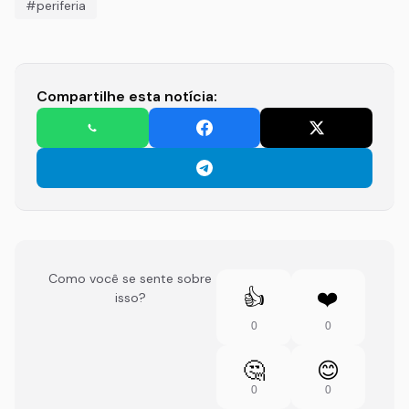
#periferia
Compartilhe esta notícia:
Como você se sente sobre
👍
❤️
isso?
0
0
🤔
😊
0
0