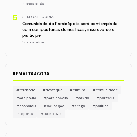
4 anos atrás
5
SEM CATEGORIA
Comunidade de Paraisópolis será contemplada
com composteiras domésticas, inscreva-se e
participe
12 anos atrás
#EMALTAAGORA
#territorio
#destaque
#cultura
#comunidade
#são paulo
#paraisopolis
#saude
#periferia
#economia
#educação
#artigo
#política
#esporte
#tecnologia