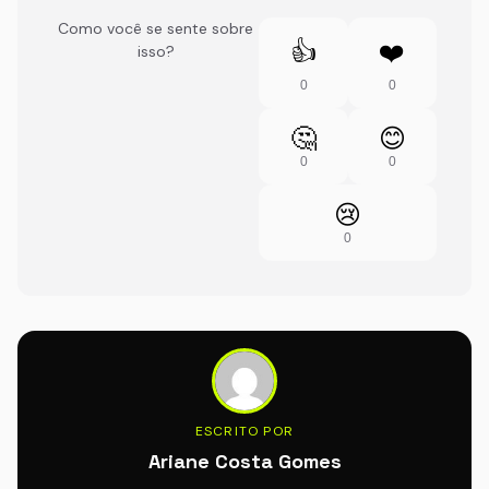
Como você se sente sobre
👍
❤️
isso?
0
0
🤔
😊
0
0
😢
0
ESCRITO POR
Ariane Costa Gomes