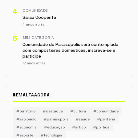
4
COMUNIDADE
Sarau Cooperifa
4 anos atrás
5
SEM CATEGORIA
Comunidade de Paraisópolis será contemplada
com composteiras domésticas, inscreva-se e
participe
12 anos atrás
#EMALTAAGORA
#territorio
#destaque
#cultura
#comunidade
#são paulo
#paraisopolis
#saude
#periferia
#economia
#educação
#artigo
#política
#esporte
#tecnologia