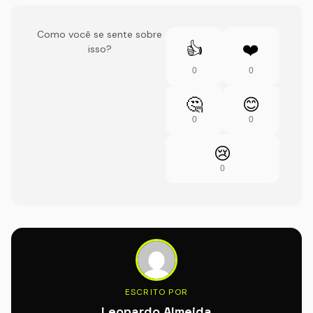
Como você se sente sobre
👍
❤️
isso?
0
0
🤔
😊
0
0
😢
0
ESCRITO POR
Leonardo Almeida