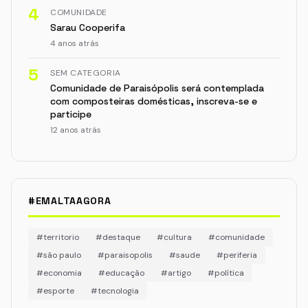
4
COMUNIDADE
Sarau Cooperifa
4 anos atrás
5
SEM CATEGORIA
Comunidade de Paraisópolis será contemplada
com composteiras domésticas, inscreva-se e
participe
12 anos atrás
#EMALTAAGORA
#territorio
#destaque
#cultura
#comunidade
#são paulo
#paraisopolis
#saude
#periferia
#economia
#educação
#artigo
#política
#esporte
#tecnologia