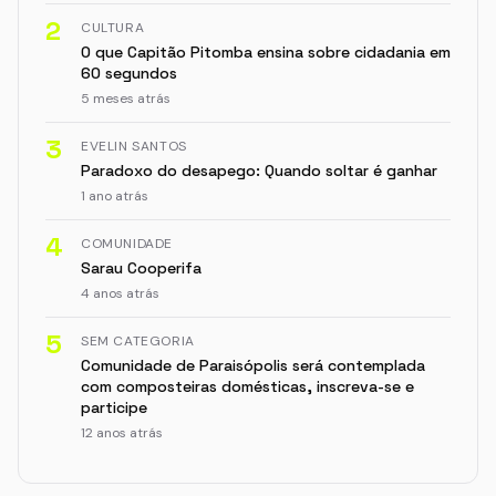
2
CULTURA
O que Capitão Pitomba ensina sobre cidadania em
60 segundos
5 meses atrás
3
EVELIN SANTOS
Paradoxo do desapego: Quando soltar é ganhar
1 ano atrás
4
COMUNIDADE
Sarau Cooperifa
4 anos atrás
5
SEM CATEGORIA
Comunidade de Paraisópolis será contemplada
com composteiras domésticas, inscreva-se e
participe
12 anos atrás