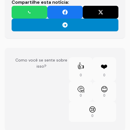
Compartilhe esta notícia:
Como você se sente sobre
👍
❤️
isso?
0
0
🤔
😊
0
0
😢
0