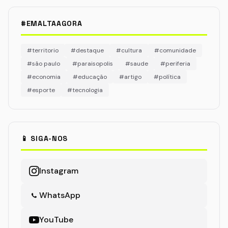
#EMALTAAGORA
#territorio
#destaque
#cultura
#comunidade
#são paulo
#paraisopolis
#saude
#periferia
#economia
#educação
#artigo
#política
#esporte
#tecnologia
📱 SIGA-NOS
Instagram
WhatsApp
YouTube