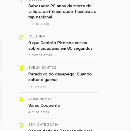
1
Sabotage: 20 anos da morte do
artista periférico que influenciou o
rap nacional
4 anos atrás
2
CULTURA
O que Capitão Pitomba ensina
sobre cidadania em 60 segundos
5 meses atrás
3
EVELIN SANTOS
Paradoxo do desapego: Quando
soltar é ganhar
1 ano atrás
4
COMUNIDADE
Sarau Cooperifa
4 anos atrás
5
SEM CATEGORIA