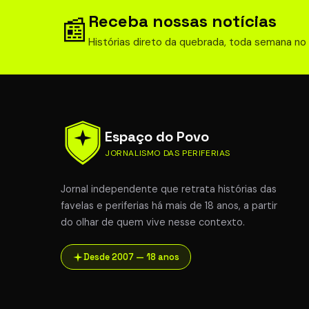
Receba nossas notícias
📰
Histórias direto da quebrada, toda semana no
Espaço do Povo
JORNALISMO DAS PERIFERIAS
Jornal independente que retrata histórias das
favelas e periferias há mais de 18 anos, a partir
do olhar de quem vive nesse contexto.
Desde 2007 — 18 anos