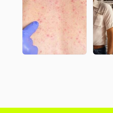
Associação de
Prêmio
Medicina do Trabalho
tem do
pede que empresas
catego
facilitem vacinas
pela p
contra sarampo
06 ago 2
06 ago 2026