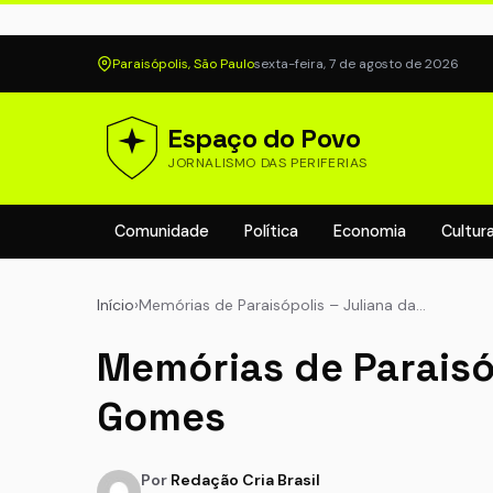
Paraisópolis, São Paulo
sexta-feira, 7 de agosto de 2026
Espaço do Povo
JORNALISMO DAS PERIFERIAS
Comunidade
Política
Economia
Cultur
Início
›
Memórias de Paraisópolis – Juliana da…
Memórias de Paraisó
Gomes
Por
Redação Cria Brasil