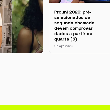
Prouni 2026: pré-
selecionados da
segunda chamada
devem comprovar
dados a partir de
quarta (5)
05 ago 2026
 Grande Otelo
is vencedores na
ria Melhor Filme
rimeira vez
026