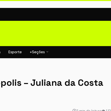
a
Esporte
+Seções
polis – Juliana da Costa
2 min de leitura
👁 1.1