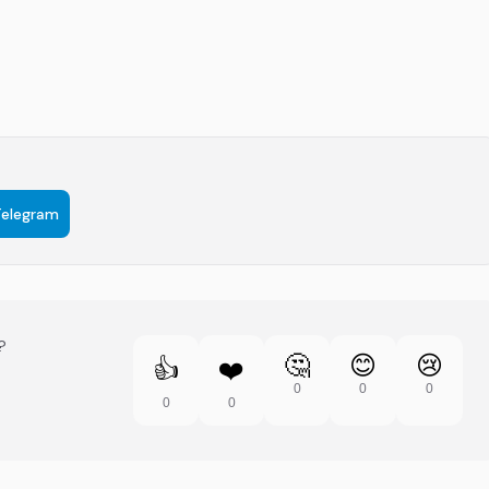
Telegram
?
🤔
😊
😢
👍
❤️
0
0
0
0
0