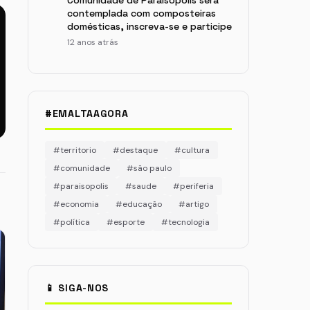
Comunidade de Paraisópolis será
contemplada com composteiras
domésticas, inscreva-se e participe
12 anos atrás
#EMALTAAGORA
#territorio
#destaque
#cultura
#comunidade
#são paulo
#paraisopolis
#saude
#periferia
#economia
#educação
#artigo
#política
#esporte
#tecnologia
📱 SIGA-NOS