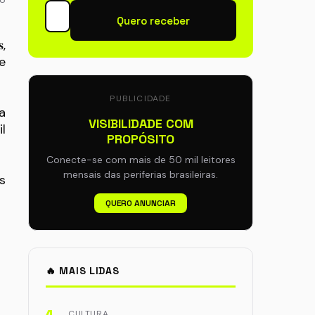
Quero receber
,
e
PUBLICIDADE
a
VISIBILIDADE COM
l
PROPÓSITO
Conecte-se com mais de 50 mil leitores
mensais das periferias brasileiras.
s
QUERO ANUNCIAR
🔥 MAIS LIDAS
CULTURA