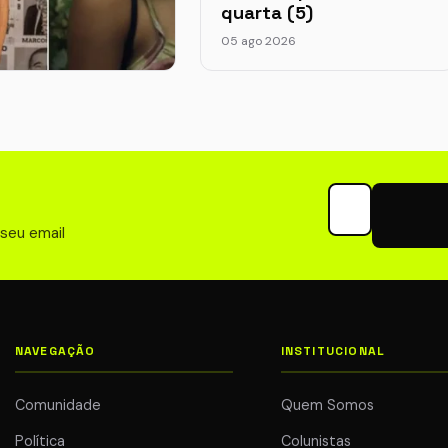
quarta (5)
05 ago 2026
 Grande Otelo
is vencedores na
ria Melhor Filme
rimeira vez
Seu email para 
026
 seu email
NAVEGAÇÃO
INSTITUCIONAL
Comunidade
Quem Somos
Política
Colunistas