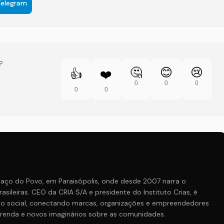
Telegram
?
🤔
😊
😢
👍
❤️
0
0
0
0
0
aço do Povo, em Paraisópolis, onde desde 2007 narra o
asileiras. CEO da CRIA S/A e presidente do Instituto Crias, é
o social, conectando marcas, organizações e empreendedores
, renda e novos imaginários sobre as comunidades.