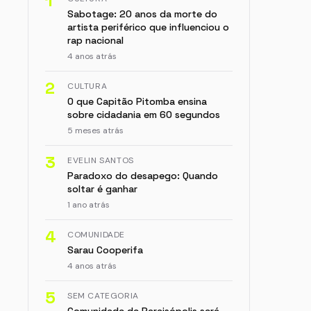
1
Sabotage: 20 anos da morte do
artista periférico que influenciou o
rap nacional
4 anos atrás
2
CULTURA
O que Capitão Pitomba ensina
sobre cidadania em 60 segundos
5 meses atrás
3
EVELIN SANTOS
Paradoxo do desapego: Quando
soltar é ganhar
1 ano atrás
4
COMUNIDADE
Sarau Cooperifa
4 anos atrás
5
SEM CATEGORIA