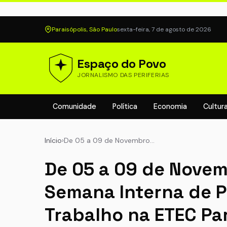
Paraisópolis, São Paulo
sexta-feira, 7 de agosto de 2026
Espaço do Povo
JORNALISMO DAS PERIFERIAS
Comunidade
Política
Economia
Cultur
Início
›
De 05 a 09 de Novembro…
De 05 a 09 de Novem
Semana Interna de 
Trabalho na ETEC Pa