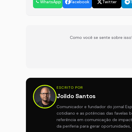
WhatsApp
Facebook
Twitter
Como você se sente sobre isso
ESCRITO POR
Joildo Santos
Comunicador e fundador do jornal Esp
cotidiano e as potências das favelas br
referência em comunicação de impact
da periferia para gerar oportunidades