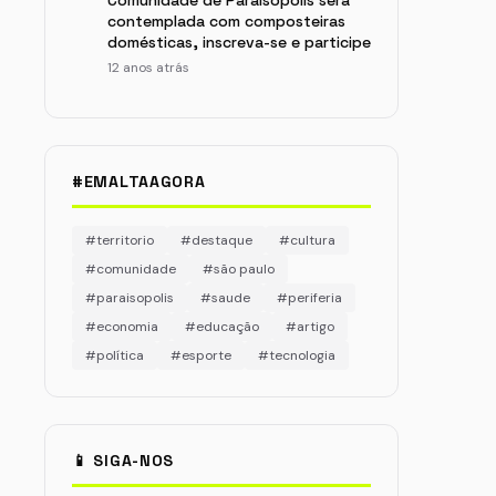
Comunidade de Paraisópolis será
contemplada com composteiras
domésticas, inscreva-se e participe
12 anos atrás
#EMALTAAGORA
#territorio
#destaque
#cultura
#comunidade
#são paulo
#paraisopolis
#saude
#periferia
#economia
#educação
#artigo
#política
#esporte
#tecnologia
📱 SIGA-NOS