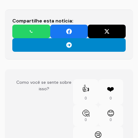
Compartilhe esta notícia:
Como você se sente sobre
👍
❤️
isso?
0
0
🤔
😊
0
0
😢