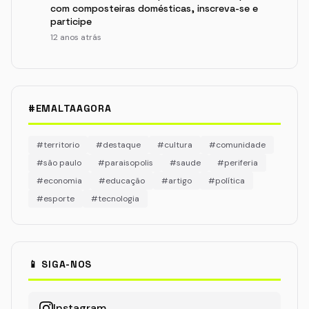
com composteiras domésticas, inscreva-se e
participe
12 anos atrás
#EMALTAAGORA
#territorio
#destaque
#cultura
#comunidade
#são paulo
#paraisopolis
#saude
#periferia
#economia
#educação
#artigo
#política
#esporte
#tecnologia
📱 SIGA-NOS
Instagram