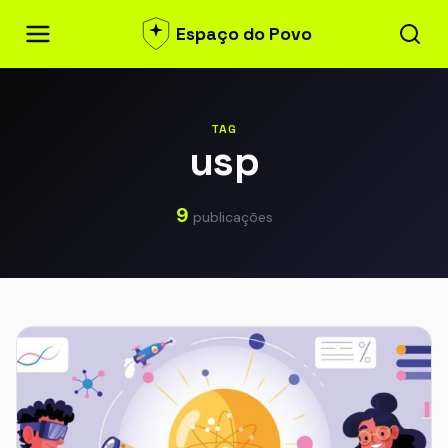
Espaço do Povo
TAG
usp
9
publicações