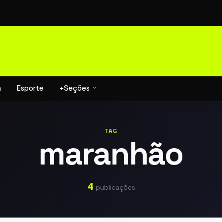
a
Esporte
+Seções
TAG
maranhão
4
publicações