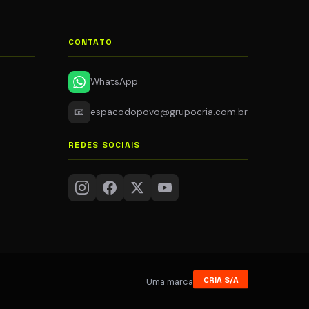
CONTATO
WhatsApp
📧
espacodopovo@grupocria.com.br
REDES SOCIAIS
CRIA S/A
Uma marca