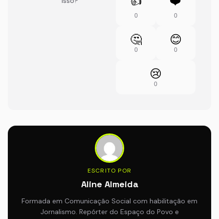
👍
❤️
isso?
0
0
🤔
😊
0
0
😢
0
ESCRITO POR
Aline Almeida
Formada em Comunicação Social com habilitação em
Jornalismo. Repórter do Espaço do Povo e