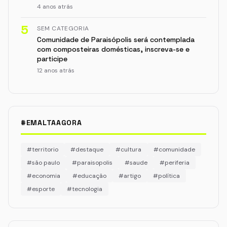
4 anos atrás
5
SEM CATEGORIA
Comunidade de Paraisópolis será contemplada
com composteiras domésticas, inscreva-se e
participe
12 anos atrás
#EMALTAAGORA
#territorio
#destaque
#cultura
#comunidade
#são paulo
#paraisopolis
#saude
#periferia
#economia
#educação
#artigo
#política
#esporte
#tecnologia