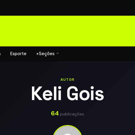
a
Esporte
+Seções
AUTOR
Keli Gois
64
publicações