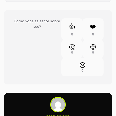
Como você se sente sobre
👍
❤️
isso?
0
0
🤔
😊
0
0
😢
0