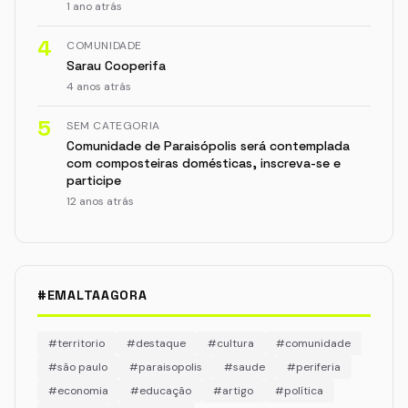
1 ano atrás
4
COMUNIDADE
Sarau Cooperifa
4 anos atrás
5
SEM CATEGORIA
Comunidade de Paraisópolis será contemplada
com composteiras domésticas, inscreva-se e
participe
12 anos atrás
#EMALTAAGORA
#territorio
#destaque
#cultura
#comunidade
#são paulo
#paraisopolis
#saude
#periferia
#economia
#educação
#artigo
#política