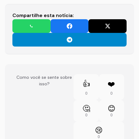
Compartilhe esta notícia:
Como você se sente sobre
👍
❤️
isso?
0
0
🤔
😊
0
0
😢
0