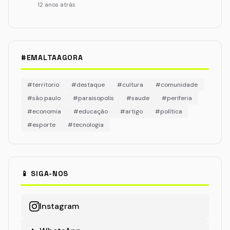
12 anos atrás
#EMALTAAGORA
#territorio
#destaque
#cultura
#comunidade
#são paulo
#paraisopolis
#saude
#periferia
#economia
#educação
#artigo
#política
#esporte
#tecnologia
📱 SIGA-NOS
Instagram