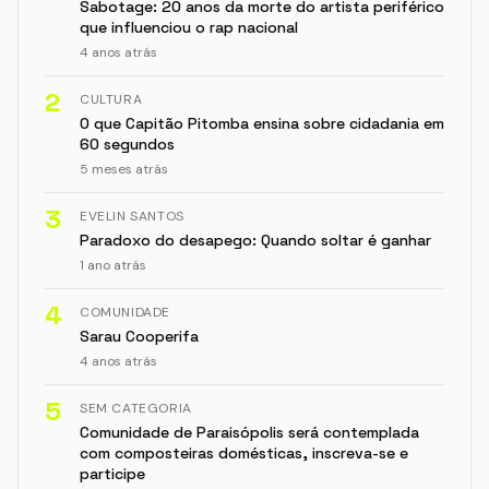
Sabotage: 20 anos da morte do artista periférico
que influenciou o rap nacional
4 anos atrás
2
CULTURA
O que Capitão Pitomba ensina sobre cidadania em
60 segundos
5 meses atrás
3
EVELIN SANTOS
Paradoxo do desapego: Quando soltar é ganhar
1 ano atrás
4
COMUNIDADE
Sarau Cooperifa
4 anos atrás
5
SEM CATEGORIA
Comunidade de Paraisópolis será contemplada
com composteiras domésticas, inscreva-se e
participe