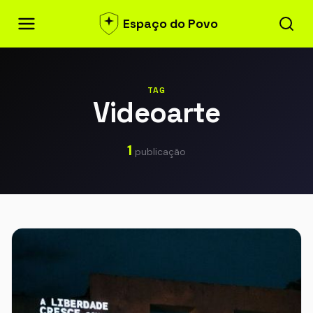
Espaço do Povo
TAG
Videoarte
1
publicação