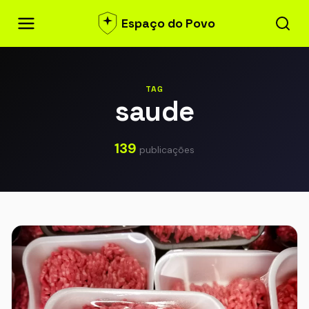
Espaço do Povo
TAG
saude
139
publicações