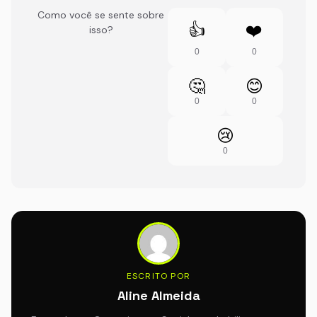
Como você se sente sobre
👍
❤️
isso?
0
0
🤔
😊
0
0
😢
0
ESCRITO POR
Aline Almeida