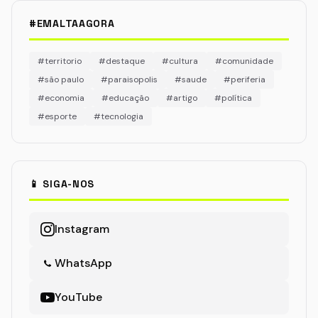
#EMALTAAGORA
#territorio
#destaque
#cultura
#comunidade
#são paulo
#paraisopolis
#saude
#periferia
#economia
#educação
#artigo
#política
#esporte
#tecnologia
📱 SIGA-NOS
Instagram
WhatsApp
YouTube