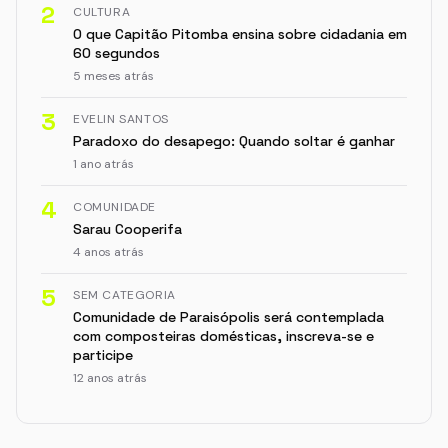
2
CULTURA
O que Capitão Pitomba ensina sobre cidadania em
60 segundos
5 meses atrás
3
EVELIN SANTOS
Paradoxo do desapego: Quando soltar é ganhar
1 ano atrás
4
COMUNIDADE
Sarau Cooperifa
4 anos atrás
5
SEM CATEGORIA
Comunidade de Paraisópolis será contemplada
com composteiras domésticas, inscreva-se e
participe
12 anos atrás