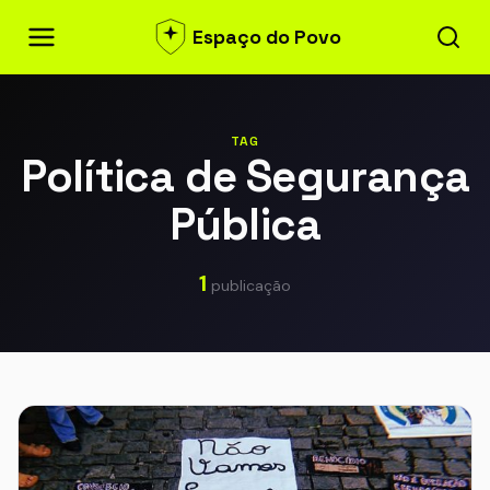
Espaço do Povo
TAG
Política de Segurança
Pública
1
publicação