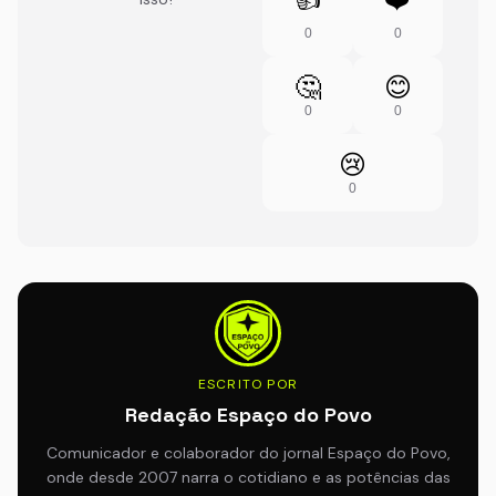
0
0
🤔
😊
0
0
😢
0
ESCRITO POR
Redação Espaço do Povo
Comunicador e colaborador do jornal Espaço do Povo,
onde desde 2007 narra o cotidiano e as potências das