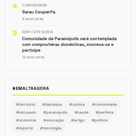
4
COMUNIDADE
Sarau Cooperifa
4 anos atrás
5
SEM CATEGORIA
Comunidade de Paraisópolis será contemplada
com composteiras domésticas, inscreva-se e
participe
12 anos atrás
#EMALTAAGORA
#territorio
#destaque
#cultura
#comunidade
#são paulo
#paraisopolis
#saude
#periferia
#economia
#educação
#artigo
#política
#esporte
#tecnologia