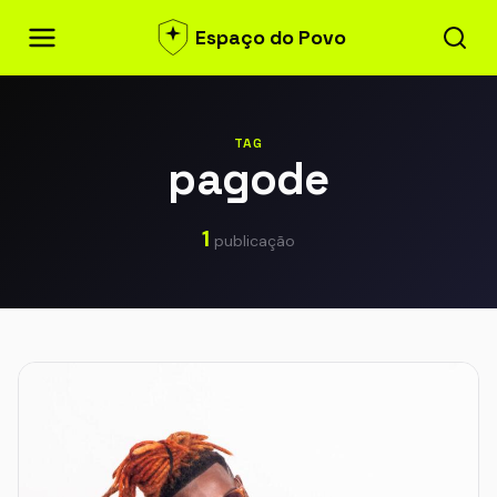
Espaço do Povo
TAG
pagode
1
publicação