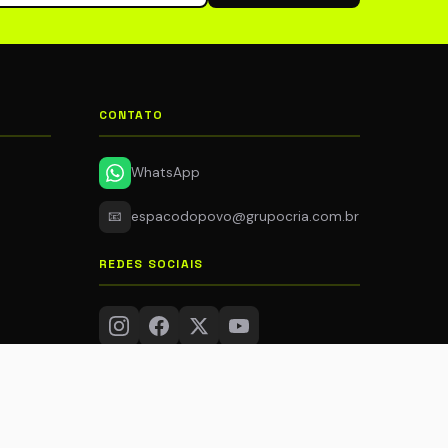
CONTATO
WhatsApp
📧
espacodopovo@grupocria.com.br
REDES SOCIAIS