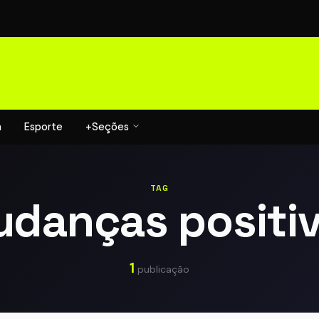
a
Esporte
+Seções
TAG
danças positi
1
publicação