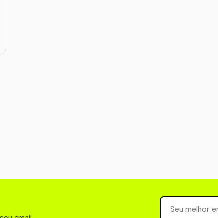
Seu email para 
 seu email