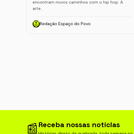
encontram novos caminhos com o hip hop. A
arte…
Redação Espaço do Povo
Receba nossas notícias
📰
Histórias direto da quebrada, toda semana no