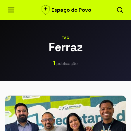
Espaço do Povo
TAG
Ferraz
1
publicação