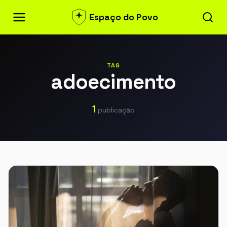
Espaço do Povo
TAG
adoecimento
1
publicação