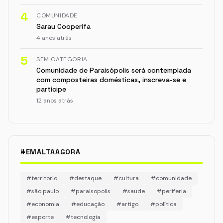
4
COMUNIDADE
Sarau Cooperifa
4 anos atrás
5
SEM CATEGORIA
Comunidade de Paraisópolis será contemplada
com composteiras domésticas, inscreva-se e
participe
12 anos atrás
#EMALTAAGORA
#territorio
#destaque
#cultura
#comunidade
#são paulo
#paraisopolis
#saude
#periferia
#economia
#educação
#artigo
#política
#esporte
#tecnologia