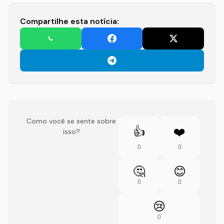
Compartilhe esta notícia:
Como você se sente sobre
👍
❤️
isso?
0
0
🤔
😊
0
0
😢
0