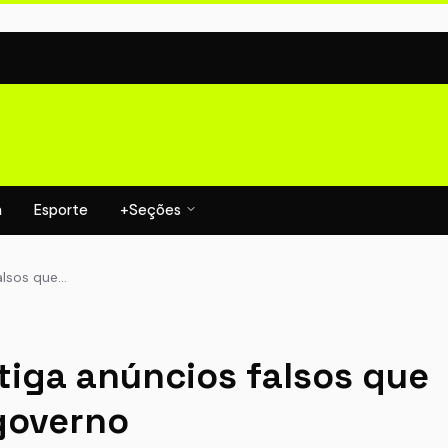
a
Esporte
+Seções
falsos que…
stiga anúncios falsos que
governo