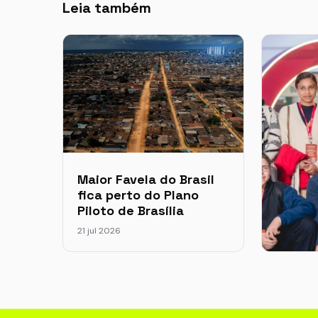
Leia também
Maior Favela do Brasil
fica perto do Plano
Piloto de Brasília
21 jul 2026
Projet
da per
em Flo