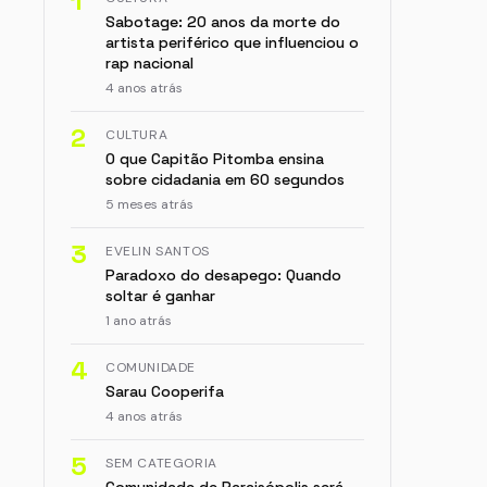
1
Sabotage: 20 anos da morte do
artista periférico que influenciou o
rap nacional
4 anos atrás
2
CULTURA
O que Capitão Pitomba ensina
sobre cidadania em 60 segundos
5 meses atrás
3
EVELIN SANTOS
Paradoxo do desapego: Quando
soltar é ganhar
1 ano atrás
4
COMUNIDADE
Sarau Cooperifa
4 anos atrás
5
SEM CATEGORIA