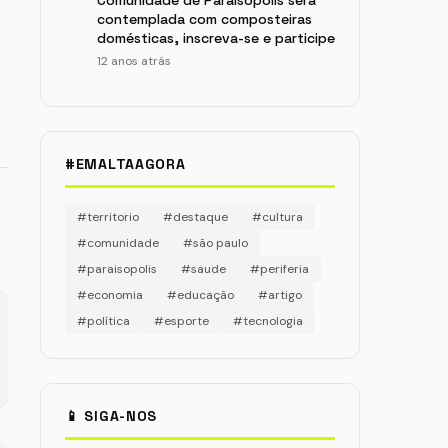
Comunidade de Paraisópolis será
contemplada com composteiras
domésticas, inscreva-se e participe
12 anos atrás
#EMALTAAGORA
#territorio
#destaque
#cultura
#comunidade
#são paulo
#paraisopolis
#saude
#periferia
#economia
#educação
#artigo
#política
#esporte
#tecnologia
📱 SIGA-NOS