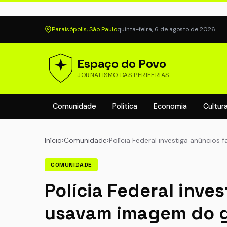
Paraisópolis, São Paulo
quinta-feira, 6 de agosto de 2026
Espaço do Povo
JORNALISMO DAS PERIFERIAS
Comunidade
Política
Economia
Cultur
Início
›
Comunidade
›
Polícia Federal investiga anúncios 
COMUNIDADE
Polícia Federal inve
usavam imagem do 