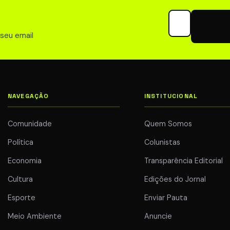
de Conteúdo
6
Seu email para 
20 jul 2026
 seu email
NAVEGAÇÃO
INSTITUCIONAL
Comunidade
Quem Somos
Política
Colunistas
Economia
Transparência Editorial
Cultura
Edições do Jornal
Esporte
Enviar Pauta
Meio Ambiente
Anuncie