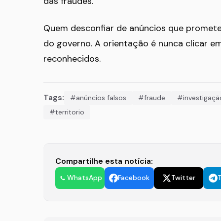
das fraudes.
Quem desconfiar de anúncios que prometem b
do governo. A orientação é nunca clicar em
reconhecidos.
Tags:
#anúncios falsos
#fraude
#investigaçã
#territorio
Compartilhe esta notícia:
WhatsApp
Facebook
Twitter