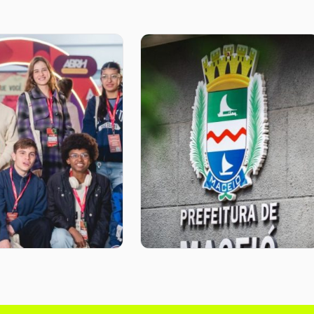
o aproxima jovens
Prefeitura de Maceió
iferia de líderes
Seleciona Jovens da
rianópolis
Periferia para Projeto