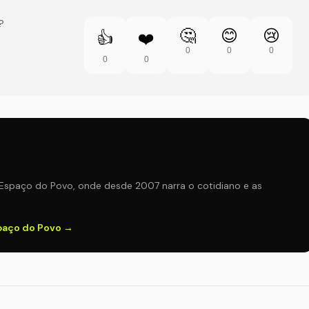
?
🤔
😊
😢
👍
❤️
0
0
0
0
0
Espaço do Povo, onde desde 2007 narra o cotidiano e as
spaço do Povo →