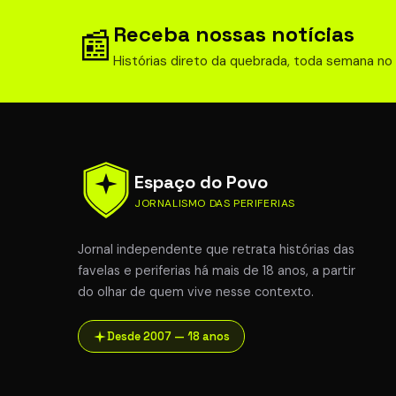
21 jul 202
Receba nossas notícias
📰
Histórias direto da quebrada, toda semana no
Espaço do Povo
JORNALISMO DAS PERIFERIAS
Jornal independente que retrata histórias das
favelas e periferias há mais de 18 anos, a partir
do olhar de quem vive nesse contexto.
Desde 2007 — 18 anos