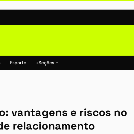
a
Esporte
+Seções
e…
o: vantagens e riscos no
 de relacionamento