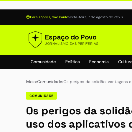
Paraisópolis, São Paulo
sexta-feira, 7 de agosto de 2026
Espaço do Povo
JORNALISMO DAS PERIFERIAS
Comunidade
Política
Economia
Cultur
Início
›
Comunidade
›
Os perigos da solidão: vantagens 
COMUNIDADE
Os perigos da solidã
uso dos aplicativos