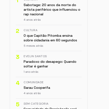
1
Sabotage: 20 anos da morte do
artista periférico que influenciou o
rap nacional
4 anos atrás
2
CULTURA
O que Capitão Pitomba ensina
sobre cidadania em 60 segundos
5 meses atrás
3
EVELIN SANTOS
Paradoxo do desapego: Quando
soltar é ganhar
1 ano atrás
4
COMUNIDADE
Sarau Cooperifa
4 anos atrás
5
SEM CATEGORIA