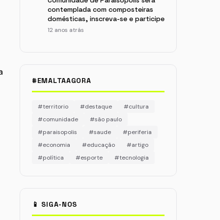
Comunidade de Paraisópolis será
contemplada com composteiras
domésticas, inscreva-se e participe
12 anos atrás
a
#EMALTAAGORA
#territorio
#destaque
#cultura
#comunidade
#são paulo
#paraisopolis
#saude
#periferia
#economia
#educação
#artigo
#política
#esporte
#tecnologia
📱 SIGA-NOS