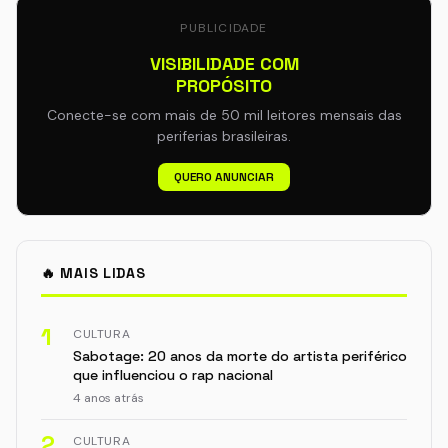
PUBLICIDADE
VISIBILIDADE COM
PROPÓSITO
Conecte-se com mais de 50 mil leitores mensais das
periferias brasileiras.
QUERO ANUNCIAR
🔥 MAIS LIDAS
1
CULTURA
Sabotage: 20 anos da morte do artista periférico
que influenciou o rap nacional
4 anos atrás
2
CULTURA