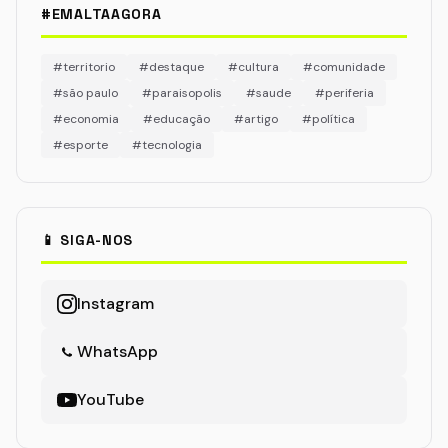
#EMALTAAGORA
#territorio
#destaque
#cultura
#comunidade
#são paulo
#paraisopolis
#saude
#periferia
#economia
#educação
#artigo
#política
#esporte
#tecnologia
📱 SIGA-NOS
Instagram
WhatsApp
YouTube