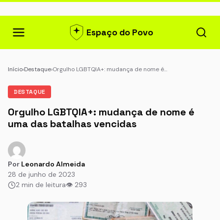
Espaço do Povo
Início
›
Destaque
›
Orgulho LGBTQIA+: mudança de nome é…
DESTAQUE
Orgulho LGBTQIA+: mudança de nome é
uma das batalhas vencidas
Por
Leonardo Almeida
28 de junho de 2023
2 min de leitura
👁 293