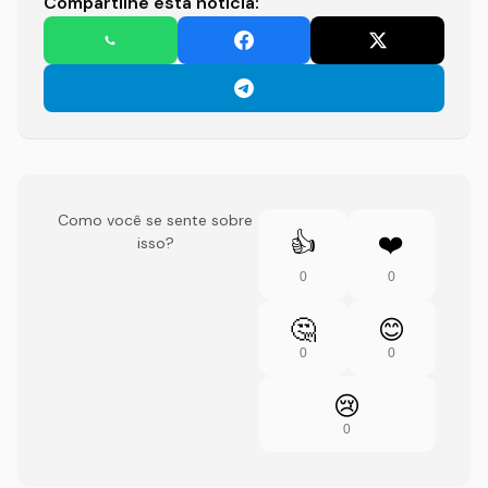
Compartilhe esta notícia:
Como você se sente sobre
👍
❤️
isso?
0
0
🤔
😊
0
0
😢
0