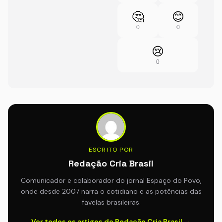
🤔
😊
0
0
😢
0
ESCRITO POR
Redação Cria Brasil
Comunicador e colaborador do jornal Espaço do Povo,
onde desde 2007 narra o cotidiano e as potências das
favelas brasileiras.
Ver todos os artigos de Redação Cria Brasil →