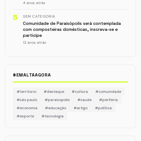
4 anos atrás
5
SEM CATEGORIA
Comunidade de Paraisópolis será contemplada
com composteiras domésticas, inscreva-se e
participe
12 anos atrás
#EMALTAAGORA
#territorio
#destaque
#cultura
#comunidade
#são paulo
#paraisopolis
#saude
#periferia
#economia
#educação
#artigo
#política
#esporte
#tecnologia