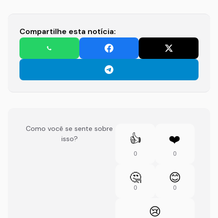
Compartilhe esta notícia:
Como você se sente sobre
👍
❤️
isso?
0
0
🤔
😊
0
0
😢