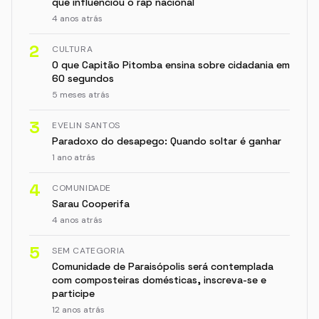
que influenciou o rap nacional
4 anos atrás
2
CULTURA
O que Capitão Pitomba ensina sobre cidadania em
60 segundos
5 meses atrás
3
EVELIN SANTOS
Paradoxo do desapego: Quando soltar é ganhar
1 ano atrás
4
COMUNIDADE
Sarau Cooperifa
4 anos atrás
5
SEM CATEGORIA
Comunidade de Paraisópolis será contemplada
com composteiras domésticas, inscreva-se e
participe
12 anos atrás