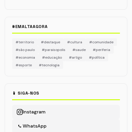
#EMALTAAGORA
#territorio
#destaque
#cultura
#comunidade
#são paulo
#paraisopolis
#saude
#periferia
#economia
#educação
#artigo
#política
#esporte
#tecnologia
📱 SIGA-NOS
Instagram
WhatsApp