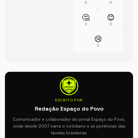
0
0
🤔
😊
0
0
😢
0
ESCRITO POR
Redação Espaço do Povo
Comunicador e colaborador do jornal Espaço do Povo,
onde desde 2007 narra o cotidiano e as potências das
favelas brasileiras.