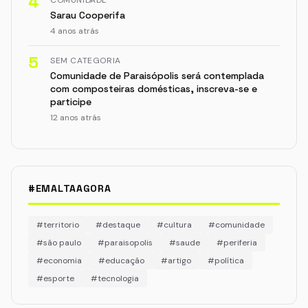
4
Sarau Cooperifa
4 anos atrás
5
SEM CATEGORIA
Comunidade de Paraisópolis será contemplada
com composteiras domésticas, inscreva-se e
participe
12 anos atrás
#EMALTAAGORA
#territorio
#destaque
#cultura
#comunidade
#são paulo
#paraisopolis
#saude
#periferia
#economia
#educação
#artigo
#política
#esporte
#tecnologia