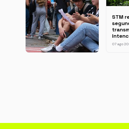
STM re
segun
trans
intenc
07 ago 2
MEC divulga Saeb 2025
e Brasil recupera nível
de ensino pré-pandemia
07 ago 2026