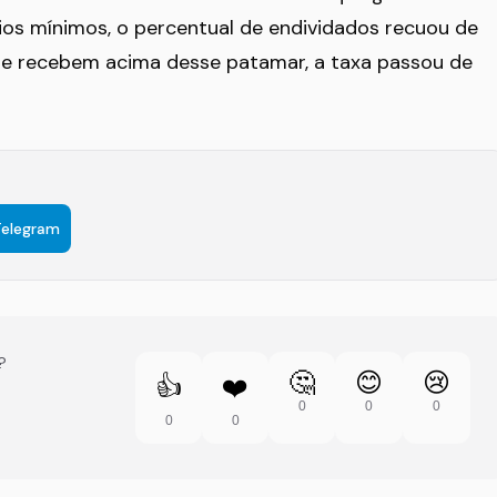
rios mínimos, o percentual de endividados recuou de
ue recebem acima desse patamar, a taxa passou de
Telegram
?
🤔
😊
😢
👍
❤️
0
0
0
0
0