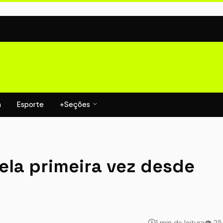
a
Esporte
+Seções
ela primeira vez desde
1 min de leitura
👁 2