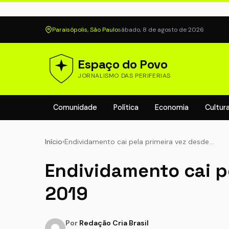
Paraisópolis, São Paulo
sábado, 8 de agosto de 2026
Espaço do Povo
JORNALISMO DAS PERIFERIAS
Comunidade
Política
Economia
Cultur
Início
›
Endividamento cai pela primeira vez desde…
Endividamento cai p
2019
Por
Redação Cria Brasil