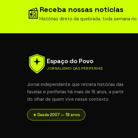
Receba nossas notícias
📰
Histórias direto da quebrada, toda semana no
Espaço do Povo
JORNALISMO DAS PERIFERIAS
Jornal independente que retrata histórias das
favelas e periferias há mais de 18 anos, a partir
do olhar de quem vive nesse contexto.
Desde 2007 — 18 anos