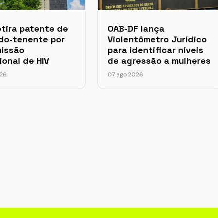
tira patente de
OAB-DF lança
do-tenente por
Violentômetro Jurídico
missão
para identificar níveis
ional de HIV
de agressão a mulheres
026
07 ago 2026