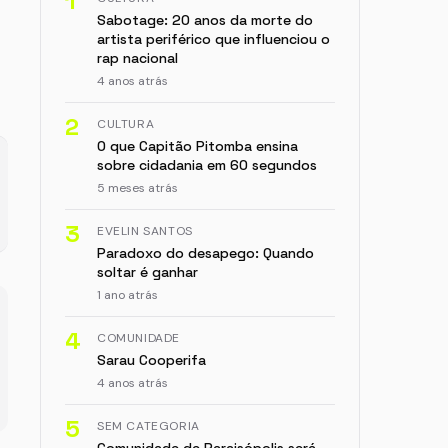
1
Sabotage: 20 anos da morte do
artista periférico que influenciou o
rap nacional
4 anos atrás
2
CULTURA
O que Capitão Pitomba ensina
sobre cidadania em 60 segundos
5 meses atrás
3
EVELIN SANTOS
Paradoxo do desapego: Quando
soltar é ganhar
1 ano atrás
4
COMUNIDADE
Sarau Cooperifa
4 anos atrás
5
SEM CATEGORIA