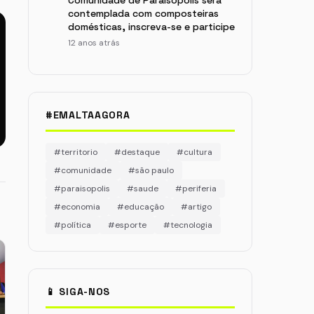
Comunidade de Paraisópolis será
contemplada com composteiras
domésticas, inscreva-se e participe
12 anos atrás
#EMALTAAGORA
#territorio
#destaque
#cultura
#comunidade
#são paulo
#paraisopolis
#saude
#periferia
#economia
#educação
#artigo
#política
#esporte
#tecnologia
📱 SIGA-NOS