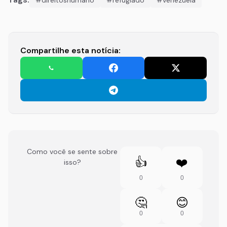
Compartilhe esta notícia:
Como você se sente sobre
👍
❤️
isso?
0
0
🤔
😊
0
0