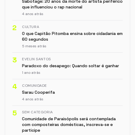
Sabotage: 20 anos da morte do artista periférico
que influenciou o rap nacional
4 anos atrás
2
CULTURA
O que Capitão Pitomba ensina sobre cidadania em
60 segundos
5 meses atrás
3
EVELIN SANTOS
Paradoxo do desapego: Quando soltar é ganhar
1 ano atrás
4
COMUNIDADE
Sarau Cooperifa
4 anos atrás
5
SEM CATEGORIA
Comunidade de Paraisópolis será contemplada
com composteiras domésticas, inscreva-se e
participe