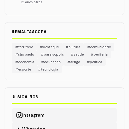
12 anos atrás
#EMALTAAGORA
#territorio
#destaque
#cultura
#comunidade
#são paulo
#paraisopolis
#saude
#periferia
#economia
#educação
#artigo
#política
#esporte
#tecnologia
📱 SIGA-NOS
Instagram
WhatsApp