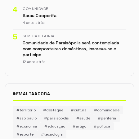
4
COMUNIDADE
Sarau Cooperifa
4 anos atrás
5
SEM CATEGORIA
Comunidade de Paraisópolis será contemplada
com composteiras domésticas, inscreva-se e
participe
12 anos atrás
#EMALTAAGORA
#territorio
#destaque
#cultura
#comunidade
#são paulo
#paraisopolis
#saude
#periferia
#economia
#educação
#artigo
#política
#esporte
#tecnologia