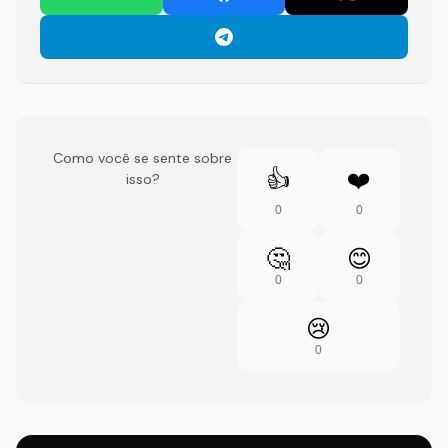
Como você se sente sobre
👍
❤️
isso?
0
0
🤔
😊
0
0
😢
0