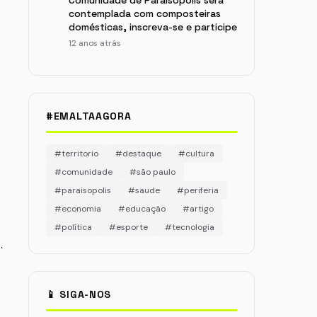
Comunidade de Paraisópolis será
contemplada com composteiras
domésticas, inscreva-se e participe
12 anos atrás
#EMALTAAGORA
#territorio
#destaque
#cultura
#comunidade
#são paulo
#paraisopolis
#saude
#periferia
#economia
#educação
#artigo
#política
#esporte
#tecnologia
…
📱 SIGA-NOS