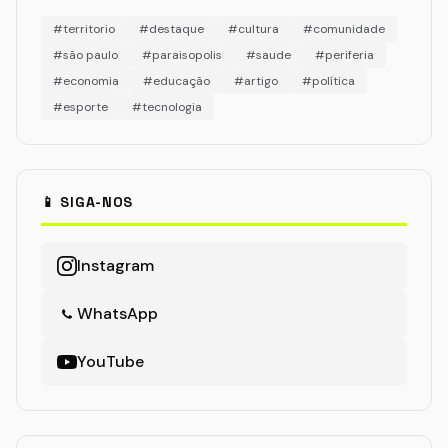
#territorio
#destaque
#cultura
#comunidade
#são paulo
#paraisopolis
#saude
#periferia
#economia
#educação
#artigo
#política
#esporte
#tecnologia
📱 SIGA-NOS
Instagram
WhatsApp
YouTube