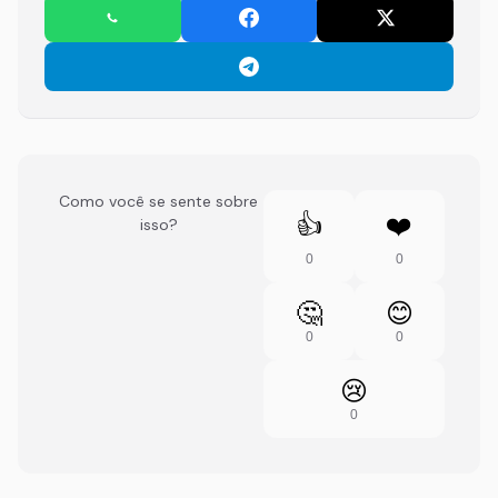
Como você se sente sobre
👍
❤️
isso?
0
0
🤔
😊
0
0
😢
0