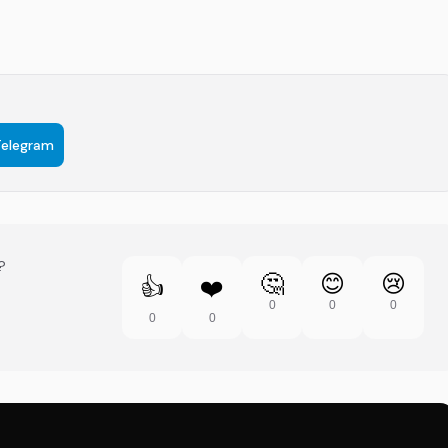
Telegram
?
🤔
😊
😢
👍
❤️
0
0
0
0
0