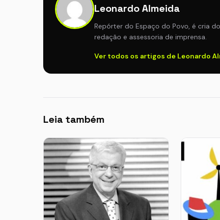
Leonardo Almeida
Repórter do Espaço do Povo, é cria d
redação e assessoria de imprensa.
Ver todos os artigos de Leonardo A
Leia também