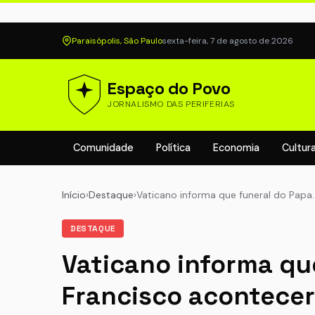
Paraisópolis, São Paulo
sexta-feira, 7 de agosto de 2026
Espaço do Povo
JORNALISMO DAS PERIFERIAS
Comunidade
Política
Economia
Cultur
Início
›
Destaque
›
Vaticano informa que funeral do Papa
DESTAQUE
Vaticano informa qu
Francisco acontecer