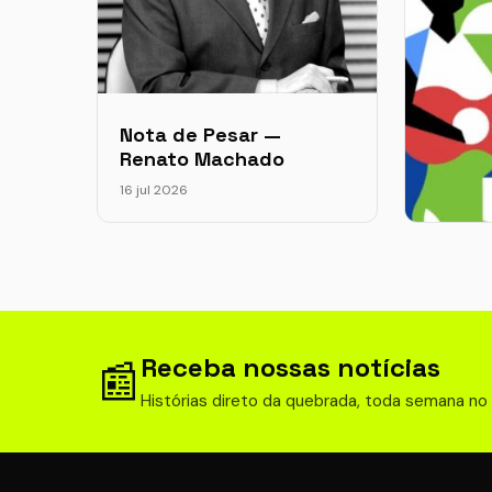
Nota de Pesar —
Renato Machado
16 jul 2026
Sobral
federa
180 c
24 maio 
Receba nossas notícias
📰
Histórias direto da quebrada, toda semana no