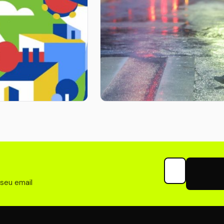
 recebe programa
Inmet emite alerta
l para reformar
laranja para chuvas
asas
intensas no Norte e
Nordeste
2026
Seu email para 
20 abr 2026
 seu email