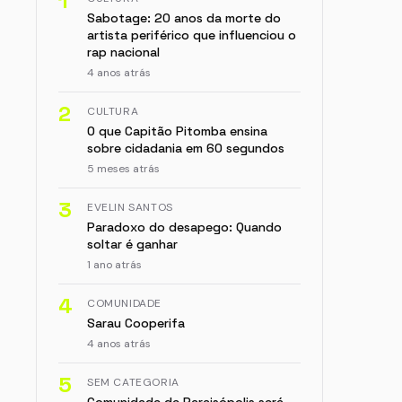
1
Sabotage: 20 anos da morte do
artista periférico que influenciou o
rap nacional
4 anos atrás
2
CULTURA
O que Capitão Pitomba ensina
sobre cidadania em 60 segundos
5 meses atrás
3
EVELIN SANTOS
Paradoxo do desapego: Quando
soltar é ganhar
1 ano atrás
4
COMUNIDADE
Sarau Cooperifa
4 anos atrás
5
SEM CATEGORIA