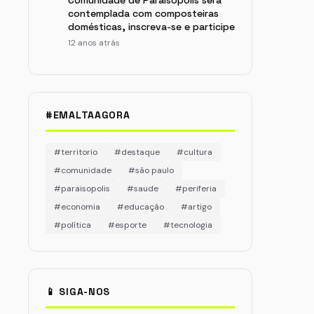
Comunidade de Paraisópolis será
contemplada com composteiras
domésticas, inscreva-se e participe
12 anos atrás
#EMALTAAGORA
#territorio
#destaque
#cultura
#comunidade
#são paulo
#paraisopolis
#saude
#periferia
#economia
#educação
#artigo
#política
#esporte
#tecnologia
📱 SIGA-NOS