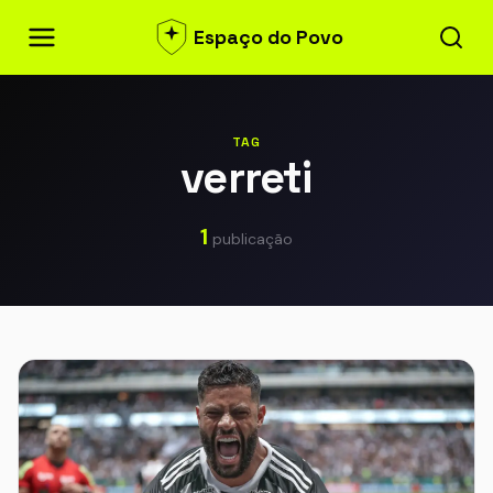
Espaço do Povo
TAG
verreti
1
publicação