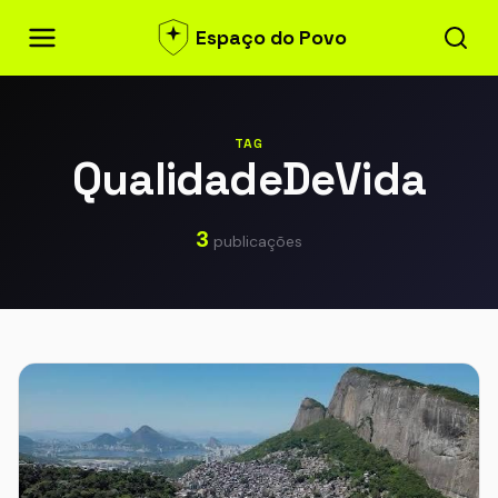
Espaço do Povo
TAG
QualidadeDeVida
3
publicações