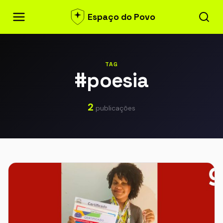
Espaço do Povo
TAG
#poesia
2
publicações