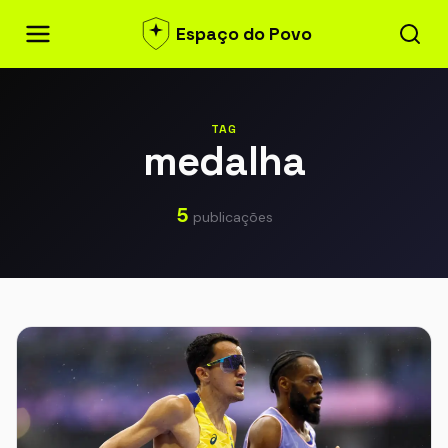
Espaço do Povo
TAG
medalha
5
publicações