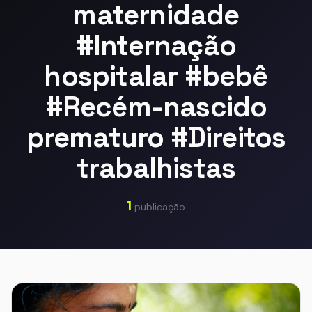
maternidade
#Internação
hospitalar #bebê
#Recém-nascido
prematuro #Direitos
trabalhistas
1
publicação