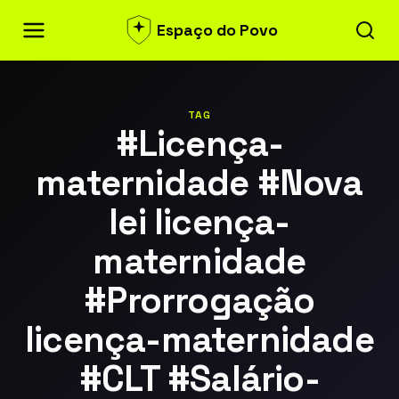
Espaço do Povo
TAG
#Licença-
maternidade #Nova
lei licença-
maternidade
#Prorrogação
licença-maternidade
#CLT #Salário-