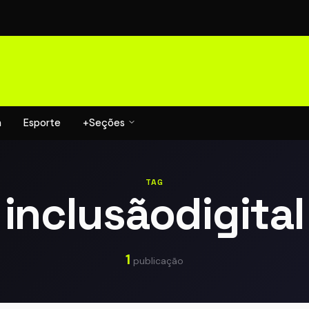
a
Esporte
+Seções
TAG
inclusãodigital
1
publicação