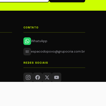
CONTATO
WhatsApp
📧
espacodopovo@grupocria.com.br
REDES SOCIAIS