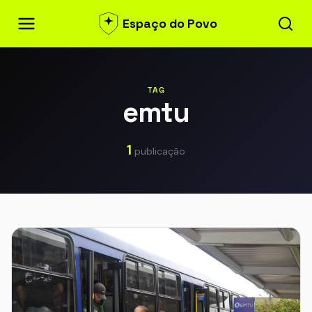
Espaço do Povo
TAG
emtu
1
publicação