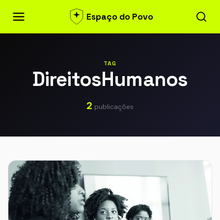
Espaço do Povo
TAG
DireitosHumanos
2
publicações